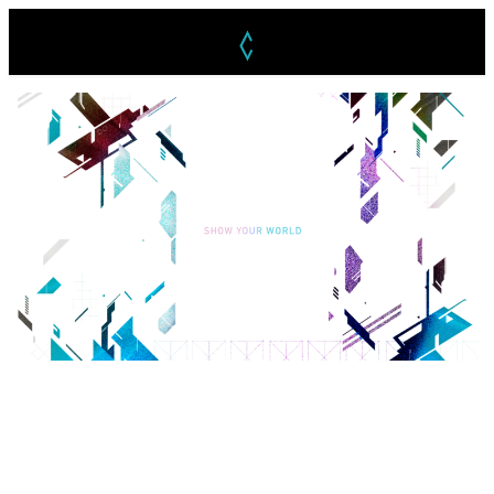
メ
イ
ン
コ
ン
テ
ン
ツ
へ
移
動